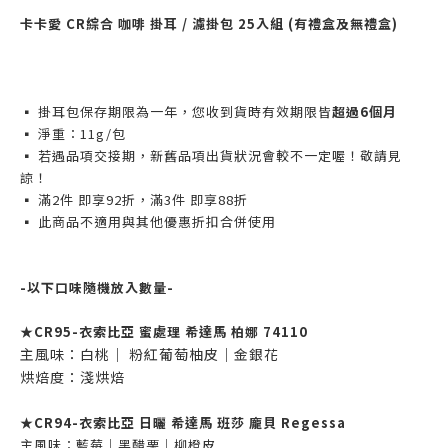
卡卡愛 CR綜合 咖啡
掛耳 / 濾掛包
25入組 (有禮盒及無禮盒)
▪ 掛耳包保存期限為一年，您收到貨時有效期限皆
超過6個月
▪ 淨重：11g/包
▪ 若遇品項交接期，新舊品項出貨狀況會較不一定喔！敬請見
諒！
▪ 滿2件 即享92折，滿3件 即享88折
▪ 此商品不適用與其他優惠折扣合併使用
-以下口味隨機放入數量-
★
CR95-衣索比亞 蜜處理 希達馬 柏娜 74110
主風味：白桃｜ 粉紅葡萄柚皮｜金銀花
烘焙度：淺烘焙
★CR94-衣索比亞 日曬 希達馬 班莎 龐貝 Regessa
主風味：藍莓｜黑醋栗｜柳橙皮