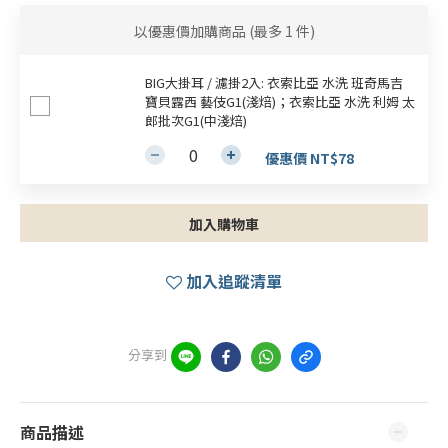
以優惠價加購商品
(最多 1 件)
BIG大掛耳 / 濾掛2入: 衣索比亞 水洗 班奇馬吉
寶貝露西 藝伎G1(淺焙)；衣索比亞 水洗 利姆 太
郎批次G1(中淺焙)
優惠價 NT$78
加入購物車
加入追蹤清單
分享到
商品描述