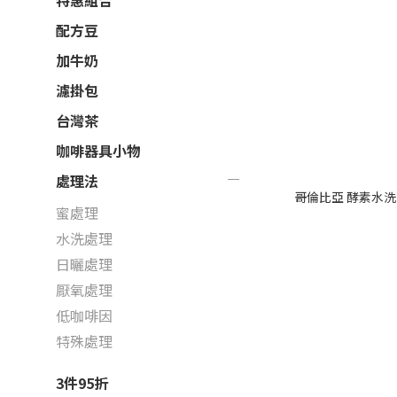
特惠組合
配方豆
加牛奶
濾掛包
台灣茶
咖啡器具小物
處理法
哥倫比亞 酵素水洗 Cap
蜜處理
水洗處理
日曬處理
厭氧處理
低咖啡因
特殊處理
3件95折