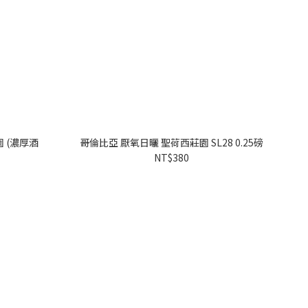
 (濃厚酒
哥倫比亞 厭氧日曬 聖荷西莊園 SL28 0.25磅
NT$380