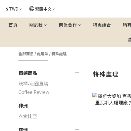
$
TWD
繁體中文
首頁
關於我
商業合作
特惠組合
所
全部商品
/
處理法
/
特殊處理
精選商品
特殊處理
競標/莊園直購
Coffee Review
非洲
衣索比亞
亞洲