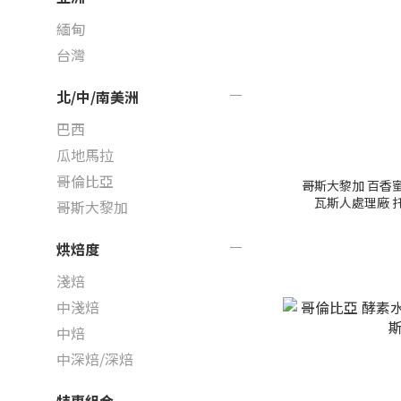
緬甸
台灣
北/中/南美洲
巴西
瓜地馬拉
哥倫比亞
哥斯大黎加 百香蜜
瓦斯人處理廠 
哥斯大黎加
烘焙度
淺焙
中淺焙
中焙
中深焙/深焙