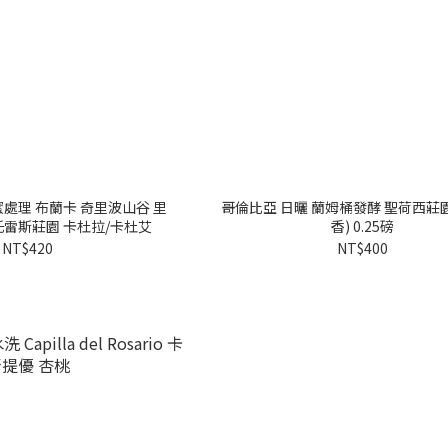
處理 布蘭卡 奇里波山谷 里
哥倫比亞 日曬 蘭姆桶發酵 聖荷西莊園
托雷斯莊園 卡杜拉/卡杜艾
香) 0.25磅
NT$420
NT$400