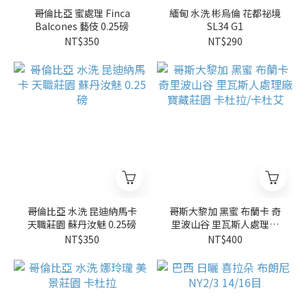
哥倫比亞 蜜處理 Finca
緬甸 水洗 彬烏倫 花都祕境
Balcones 藝伎 0.25磅
SL34 G1
NT$350
NT$290
哥倫比亞 水洗 昆迪納馬卡
哥斯大黎加 黑蜜 布蘭卡 奇
天職莊園 蘇丹汝魅 0.25磅
里波山谷 里瓦斯人處理廠
寶藏莊園 卡杜拉/卡杜艾
NT$350
NT$400