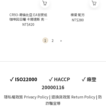
CR93-哥倫比亞 EA甘蔗低
榛愛 配方
咖啡因日曬 卡爾達斯 克菈
NT$280
菈莊園 卡杜拉
NT$420
1
2
»
✓
✓
✓
ISO22000
HACCP
廠登
20000116
隱私權政策 Privacy Policy
|
退換貨政策 Return Policy
|
防
詐騙宣導