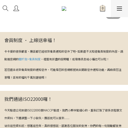
會員制度 · 上線送幸福！
卡卡愛的很多顧客，應該都已經收到會員通知的信件了吧~如果還不太知道會員制度的內容，請
點進官網的
關於我>會員制度
，裡面有詳盡的說明喔！或是傳訊息給小編也可以啦！
若您還未收到會員制度的通知信件，可能是您的官網帳號尚未開啟信件通知功能，再麻煩您注
意囉！該有的福利千萬別錯過唷！
我們通過ISO22000囉！
今天驗證公司來做ISO22000跟HACCP 驗證，我們小夥伴蠻細心的，重新訂製了很多流程跟文
件資料，下週調整一下小缺失，應該就可以拿到......
站在這些資料前，想著這些年，真的很想說，感謝各位朋友的支持，你們的每一句鼓勵都支持