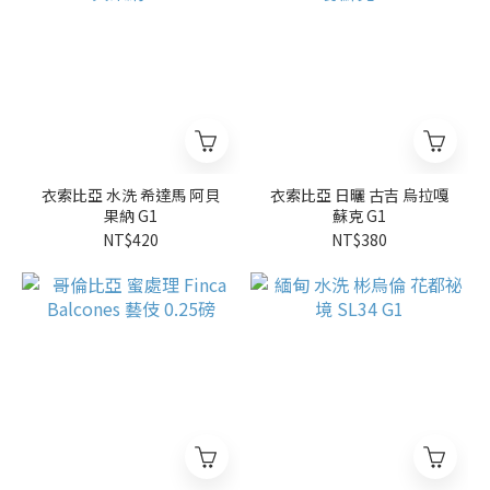
衣索比亞 水洗 希達馬 阿貝
衣索比亞 日曬 古吉 烏拉嘎
果納 G1
蘇克 G1
NT$420
NT$380