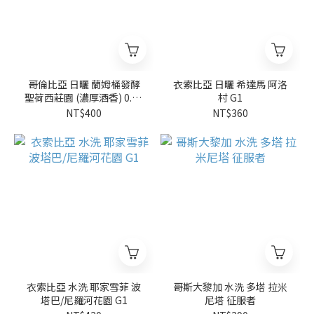
哥倫比亞 日曬 蘭姆桶發酵
衣索比亞 日曬 希達馬 阿洛
聖荷西莊園 (濃厚酒香) 0.25
村 G1
磅
NT$400
NT$360
衣索比亞 水洗 耶家雪菲 波
哥斯大黎加 水洗 多塔 拉米
塔巴/尼羅河花園 G1
尼塔 征服者