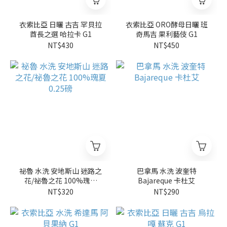
衣索比亞 日曬 古吉 罕貝拉
衣索比亞 ORO酵母日曬 班
酋長之選 哈拉卡 G1
奇馬吉 果利藝伎 G1
NT$430
NT$450
祕魯 水洗 安地斯山 迷路之
巴拿馬 水洗 波奎特
花/祕魯之花 100%瑰夏
Bajareque 卡杜艾
0.25磅
NT$320
NT$290