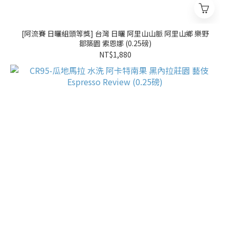
[阿流賽 日曬組頭等獎] 台灣 日曬 阿里山山脈 阿里山鄉 樂野
鄒築園 索恩娜 (0.25磅)
NT$1,880