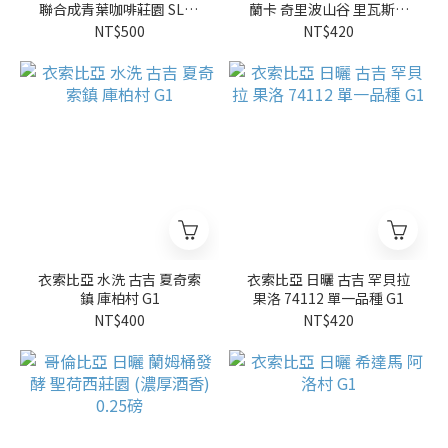
聯合成青葉咖啡莊園 SL34
蘭卡 奇里波山谷 里瓦斯人
(0.25磅)
處理廠 托雷斯莊園 卡杜拉/
NT$500
NT$420
卡杜艾
衣索比亞 水洗 古吉 夏奇索
衣索比亞 日曬 古吉 罕貝拉
鎮 庫柏村 G1
果洛 74112 單一品種 G1
NT$400
NT$420