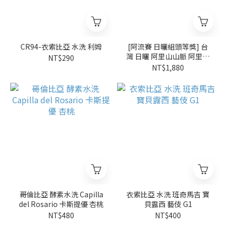
CR94-衣索比亞 水洗 利姆
[阿流賽 日曬組頭等獎] 台
灣 日曬 阿里山山脈 阿里山
NT$290
鄉 樂野 鄒築園 索恩娜
NT$1,880
(0.25磅)
哥倫比亞 酵素水洗 Capilla
衣索比亞 水洗 班奇馬吉 寶
del Rosario 卡斯提優 杏桃
貝露西 藝伎 G1
NT$480
NT$400