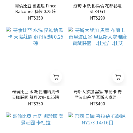
哥倫比亞 蜜處理 Finca
緬甸 水洗 彬烏倫 花都祕境
Balcones 藝伎 0.25磅
SL34 G1
NT$350
NT$290
哥倫比亞 水洗 昆迪納馬卡
哥斯大黎加 黑蜜 布蘭卡 奇
天職莊園 蘇丹汝魅 0.25磅
里波山谷 里瓦斯人處理廠
寶藏莊園 卡杜拉/卡杜艾
NT$350
NT$400