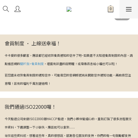
會員制度 · 上線送幸福！
卡卡愛的很多顧客，應該都已經收到會員通知的信件了吧~如果還不太知道會員制度的內容，請
點進官網的
關於我>會員制度
，裡面有詳盡的說明喔！或是傳訊息給小編也可以啦！
若您還未收到會員制度的通知信件，可能是您的官網帳號尚未開啟信件通知功能，再麻煩您注
意囉！該有的福利千萬別錯過唷！
我們通過ISO22000囉！
今天驗證公司來做ISO22000跟HACCP 驗證，我們小夥伴蠻細心的，重新訂製了很多流程跟文
件資料，下週調整一下小缺失，應該就可以拿到......
站在這些資料前，想著這些年，真的很想說，感謝各位朋友的支持，你們的每一句鼓勵都支持