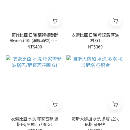
哥倫比亞 日曬 蘭姆桶發酵
衣索比亞 日曬 希達馬 阿洛
聖荷西莊園 (濃厚酒香) 0.25
村 G1
磅
NT$400
NT$360
衣索比亞 水洗 耶家雪菲 波
哥斯大黎加 水洗 多塔 拉米
塔巴/尼羅河花園 G1
尼塔 征服者