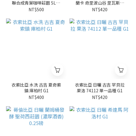
聯合成青葉咖啡莊園 SL34
蘭卡 奇里波山谷 里瓦斯人
(0.25磅)
處理廠 托雷斯莊園 卡杜拉/
NT$500
NT$420
卡杜艾
衣索比亞 水洗 古吉 夏奇索
衣索比亞 日曬 古吉 罕貝拉
鎮 庫柏村 G1
果洛 74112 單一品種 G1
NT$400
NT$420