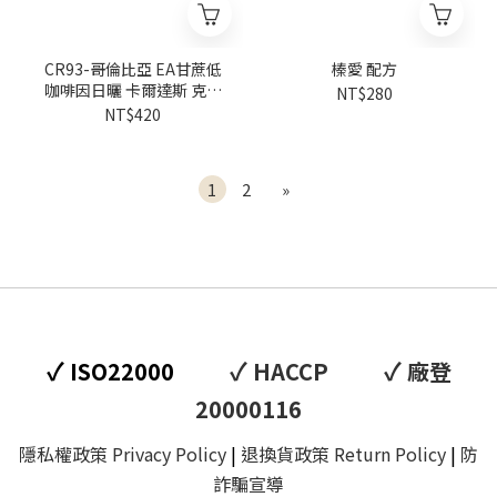
CR93-哥倫比亞 EA甘蔗低
榛愛 配方
咖啡因日曬 卡爾達斯 克菈
NT$280
菈莊園 卡杜拉
NT$420
1
2
»
✓
✓
✓
ISO22000
HACCP
廠登
20000116
隱私權政策 Privacy Policy
|
退換貨政策 Return Policy
|
防
詐騙宣導