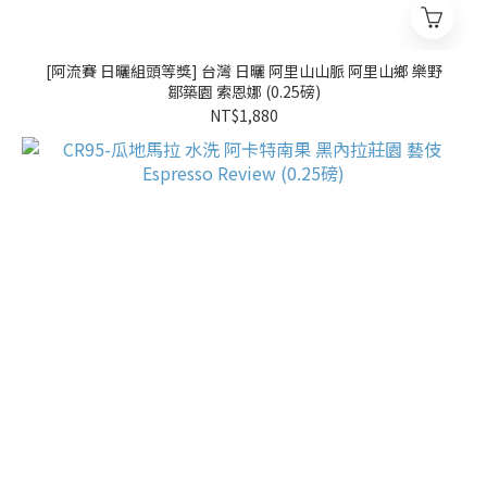
[阿流賽 日曬組頭等獎] 台灣 日曬 阿里山山脈 阿里山鄉 樂野
鄒築園 索恩娜 (0.25磅)
NT$1,880