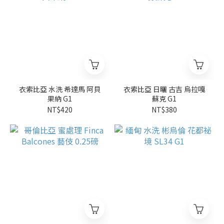
衣索比亞 水洗 希達馬 阿貝
衣索比亞 日曬 古吉 烏拉嘎
果納 G1
蘇克 G1
NT$420
NT$380