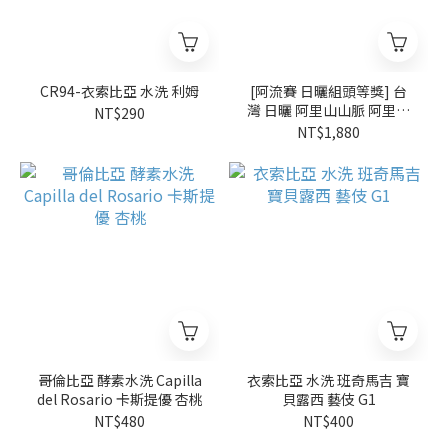
CR94-衣索比亞 水洗 利姆
[阿流賽 日曬組頭等獎] 台
灣 日曬 阿里山山脈 阿里山
NT$290
鄉 樂野 鄒築園 索恩娜
NT$1,880
(0.25磅)
哥倫比亞 酵素水洗 Capilla
衣索比亞 水洗 班奇馬吉 寶
del Rosario 卡斯提優 杏桃
貝露西 藝伎 G1
NT$480
NT$400