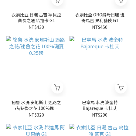
衣索比亞 日曬 古吉 罕貝拉
衣索比亞 ORO酵母日曬 班
酋長之選 哈拉卡 G1
奇馬吉 果利藝伎 G1
NT$430
NT$450
祕魯 水洗 安地斯山 迷路之
巴拿馬 水洗 波奎特
花/祕魯之花 100%瑰夏
Bajareque 卡杜艾
0.25磅
NT$320
NT$290