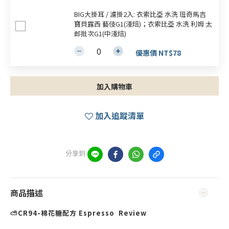
BIG大掛耳 / 濾掛2入: 衣索比亞 水洗 班奇馬吉
寶貝露西 藝伎G1(淺焙)；衣索比亞 水洗 利姆 太
郎批次G1(中淺焙)
優惠價 NT$78
加入購物車
加入追蹤清單
分享到
商品描述
⛅CR94-棉花糖配方 Espresso Review