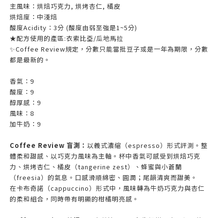
主風味：烘焙巧克力, 烘烤杏仁, 橘皮
烘焙度：中淺焙
酸度Acidity：3分 (酸度由弱至強是1~5分)
★配方使用的產區:衣索比亞/瓜地馬拉
✨Coffee Review規定，分數只能當批豆子或是一年為期限，分數
都是最新的。
香氣：9
酸度：9
醇厚感：9
風味：8
加牛奶：9
Coffee Review 盲測：
以義式濃縮（espresso）形式評測。整
體柔和甜感、以巧克力風味為主軸。杯中香氣可感受到烘焙巧克
力、烘烤杏仁、橘皮（tangerine zest）、蜂蜜與小蒼蘭
（freesia）的氣息。口感滑順綿密、圓潤；尾韻清爽而甜美。
在卡布奇諾（cappuccino）形式中，風味轉為牛奶巧克力與杏仁
的柔和組合，同時帶有明顯的柑橘明亮感。