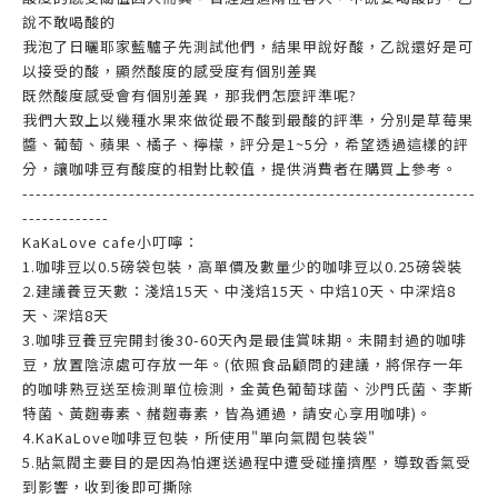
說不敢喝酸的
我泡了日曬耶家藍驢子先測試他們，結果甲說好酸，乙說還好是可
以接受的酸，顯然酸度的感受度有個別差異
既然酸度感受會有個別差異，那我們怎麼評準呢?
我們大致上以幾種水果來做從最不酸到最酸的評準，分別是草莓果
醬、葡萄、蘋果、橘子、檸檬，評分是1~5分，希望透過這樣的評
分，讓咖啡豆有酸度的相對比較值，提供消費者在購買上參考。
--------------------------------------------------------------------
-------------
KaKaLove cafe小叮嚀：
1.咖啡豆以0.5磅袋包裝，高單價及數量少的咖啡豆以0.25磅袋裝
2.建議養豆天數：淺焙15天、中淺焙15天、中焙10天、中深焙8
天、深焙8天
3.咖啡豆養豆完開封後30-60天內是最佳賞味期。未開封過的咖啡
豆，放置陰涼處可存放一年。(依照食品顧問的建議，將保存一年
的咖啡熟豆送至檢測單位檢測，金黃色葡萄球菌、沙門氏菌、李斯
特菌、黃麴毒素、赭麴毒素，皆為通過，請安心享用咖啡)。
4.KaKaLove咖啡豆包裝，所使用"單向氣閥包裝袋"
5.貼氣閥主要目的是因為怕運送過程中遭受碰撞擠壓，導致香氣受
到影響，收到後即可撕除