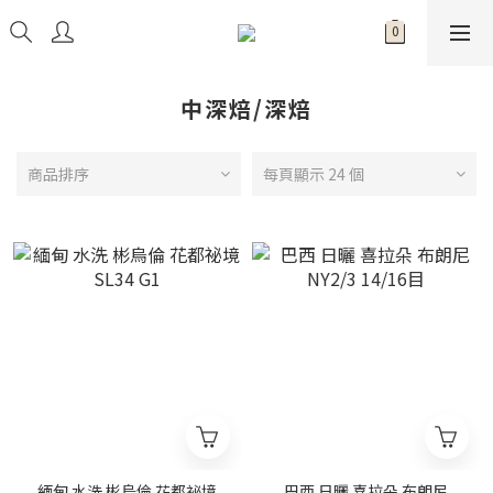
中深焙/深焙
商品排序
每頁顯示 24 個
緬甸 水洗 彬烏倫 花都祕境
巴西 日曬 喜拉朵 布朗尼