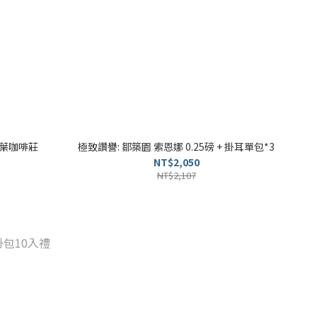
青葉咖啡莊
極致讚譽: 鄒築園 索恩娜 0.25磅 + 掛耳單包*3
NT$2,050
NT$2,107