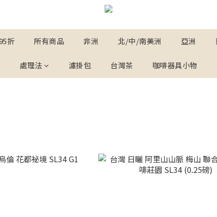
95折
所有商品
非洲
北/中/南美洲
亞洲
處理法
濾掛包
台灣茶
咖啡器具小物