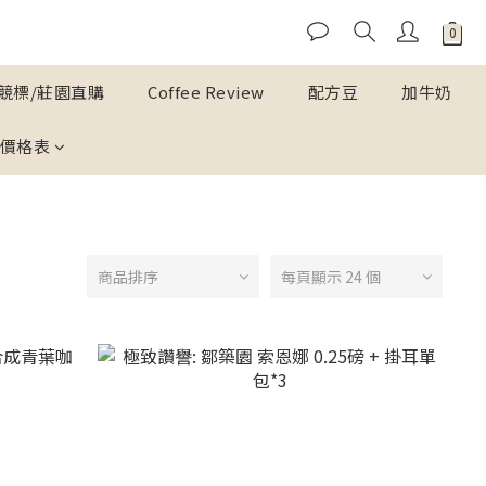
競標/莊園直購
Coffee Review
配方豆
加牛奶
價格表
商品排序
每頁顯示 24 個