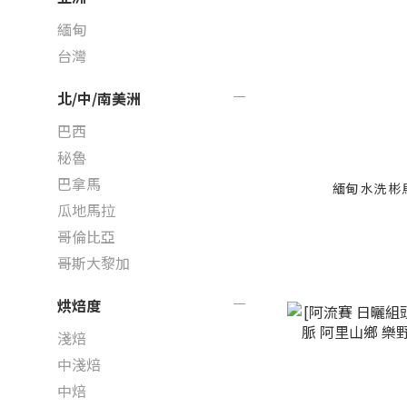
緬甸
台灣
北/中/南美洲
巴西
秘魯
巴拿馬
緬甸 水洗 彬烏
瓜地馬拉
哥倫比亞
哥斯大黎加
烘焙度
淺焙
中淺焙
中焙