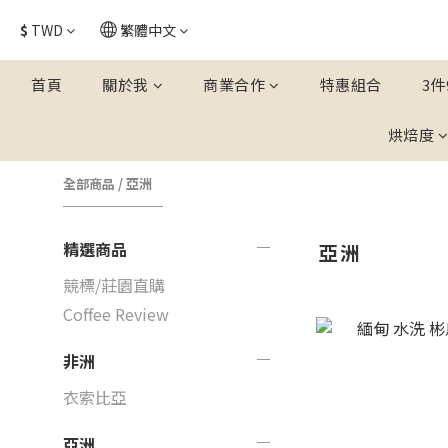
$
TWD
繁體中文
首頁
關於我
商業合作
特惠組合
3件
烘焙度
全部商品
/
亞洲
精選商品
亞洲
競標/莊園直購
Coffee Review
非洲
衣索比亞
亞洲