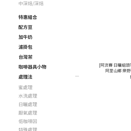
中深焙/深焙
特惠組合
配方豆
加牛奶
濾掛包
台灣茶
[阿流賽 日曬組頭等獎]
咖啡器具小物
阿里山鄉 樂野 
處理法
蜜處理
水洗處理
日曬處理
厭氧處理
低咖啡因
特殊處理