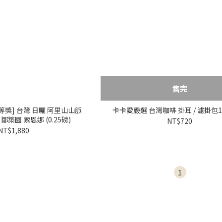
售完
 台灣 日曬 阿里山山脈
卡卡愛嚴選 台灣咖啡 掛耳 / 濾掛包
鄒築園 索恩娜 (0.25磅)
NT$720
NT$1,880
1